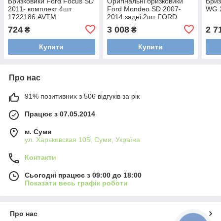
Бризковики Ford Focus SD
Оригінальні бризковики
Бриз
2011- комплект 4шт
Ford Mondeo SD 2007-
WG 2
1722186 AVTM
2014 задні 2шт FORD
MF.FOFO2011
1718465
724
3 008
2 7
₴
₴
Купити
Купити
Про нас
91% позитивних з 506 відгуків за рік
Працює з 07.05.2014
м. Суми
ул. Харьковская 105, Суми, Україна
Контакти
Сьогодні працює з 09:00 до 18:00
Показати весь графік роботи
Про нас