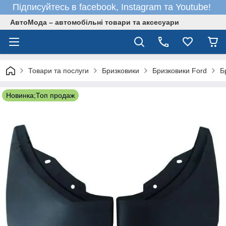
Підписуйтесь в facebook, Instagram та Youtube!
АвтоМода – автомобільні товари та аксесуари
Товари та послуги
Бризковики
Бризковики Ford
Б
Новинка;Топ продаж