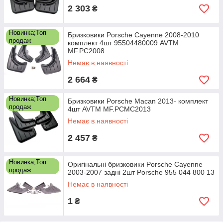
2 303
₴
Новинка;Топ
Бризковики Porsсhe Cayenne 2008-2010
продаж
комплект 4шт 95504480009 AVTM
MF.PC2008
Немає в наявності
2 664
₴
Новинка;Топ
Бризковики Porsсhe Macan 2013- комплект
продаж
4шт AVTM MF.PCMC2013
Немає в наявності
2 457
₴
Новинка;Топ
Оригінальні бризковики Porsche Cayenne
продаж
2003-2007 задні 2шт Porsche 955 044 800 13
Немає в наявності
1
₴