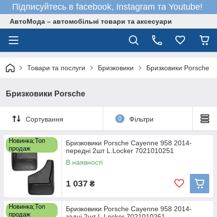
Підписуйтесь в facebook, Instagram та Youtube!
АвтоМода – автомобільні товари та аксесуари
Товари та послуги
Бризковики
Бризковики Porsche
Бризковики Porsche
Сортування
0
Фільтри
Новинка;Топ
Бризковики Porsche Cayenne 958 2014-
продаж
передні 2шт L.Locker 7021010251
В наявності
1 037
₴
Новинка;Топ
Бризковики Porsche Cayenne 958 2014-
продаж
задні 2шт L.Locker 7021010261