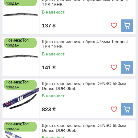
продаж
TPS-16HB
В наявності
137
₴
Новинка;Топ
Щітка склоочисника гібрид 475мм Tempest
продаж
TPS-19HB
В наявності
141
₴
Новинка;Топ
Щітка склоочисника гібрид DENSO 550мм
продаж
Denso DUR-055L
В наявності
823
₴
Новинка;Топ
Щітка склоочисника гібрид DENSO 650мм
продаж
Denso DUR-065L
В наявності