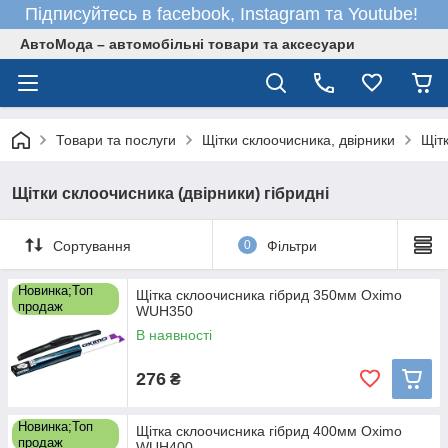
Підписуйтесь в facebook, Instagram та Youtube!
АвтоМода – автомобільні товари та аксесуари
Товари та послуги
Щітки склоочисника, двірники
Щітк
Щітки склоочисника (двірники) гібридні
Сортування
0
Фільтри
Новинка;Топ
Щітка склоочисника гібрид 350мм Oximo
продаж
WUH350
В наявності
276
₴
Новинка;Топ
Щітка склоочисника гібрид 400мм Oximo
продаж
WUH400