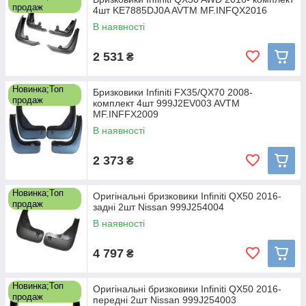
продаж
4шт KE7885DJ0A AVTM MF.INFQX2016
В наявності
2 531
₴
Новинка;Топ
Бризковики Infiniti FX35/QX70 2008-
продаж
комплект 4шт 999J2EV003 AVTM
MF.INFFX2009
В наявності
2 373
₴
Новинка;Топ
Оригінальні бризковики Infiniti QX50 2016-
продаж
задні 2шт Nissan 999J254004
В наявності
4 797
₴
Новинка;Топ
Оригінальні бризковики Infiniti QX50 2016-
продаж
передні 2шт Nissan 999J254003