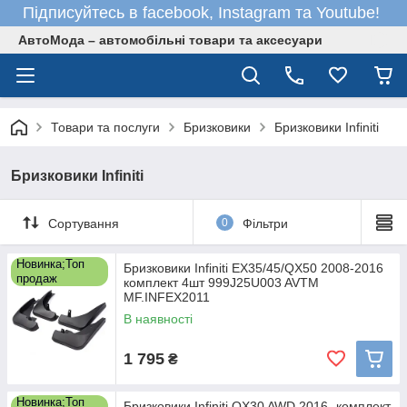
Підписуйтесь в facebook, Instagram та Youtube!
АвтоМода – автомобільні товари та аксесуари
Товари та послуги
Бризковики
Бризковики Infiniti
Бризковики Infiniti
Сортування
0
Фільтри
Новинка;Топ
Бризковики Infiniti EX35/45/QX50 2008-2016
продаж
комплект 4шт 999J25U003 AVTM
MF.INFEX2011
В наявності
1 795
₴
Новинка;Топ
Бризковики Infiniti QX30 AWD 2016- комплект