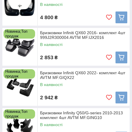
В наявності
4 800
₴
Новинка;Топ
Бризковики Infiniti QX60 2016- комплект 4шт
продаж
999J2R300004 AVTM MF.IJX2016
В наявності
2 853
₴
Новинка;Топ
Бризковики Infiniti QX60 2022- комплект 4шт
продаж
AVTM MF.GIQX22
В наявності
2 942
₴
Новинка;Топ
Бризковики Infinity Q50/G-series 2010-2013
продаж
комплект 4шт AVTM MF.GING10
В наявності