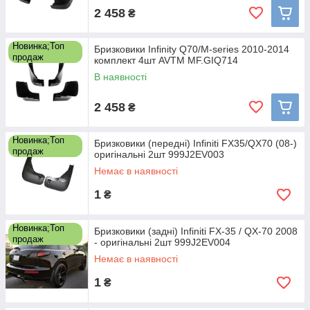
2 458
₴
Новинка;Топ
Бризковики Infinity Q70/M-series 2010-2014
продаж
комплект 4шт AVTM MF.GIQ714
В наявності
2 458
₴
Новинка;Топ
Бризковики (передні) Infiniti FX35/QX70 (08-)
продаж
оригінальні 2шт 999J2EV003
Немає в наявності
1
₴
Новинка;Топ
Бризковики (задні) Infiniti FX-35 / QX-70 2008
продаж
- оригінальні 2шт 999J2EV004
Немає в наявності
1
₴