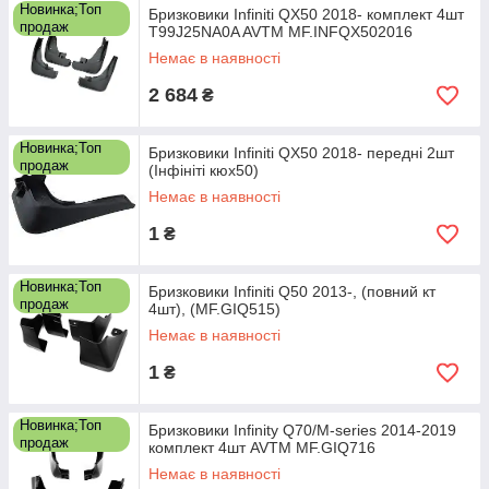
Новинка;Топ
Бризковики Infiniti QX50 2018- комплект 4шт
продаж
T99J25NA0A AVTM MF.INFQX502016
Немає в наявності
2 684
₴
Новинка;Топ
Бризковики Infiniti QX50 2018- передні 2шт
продаж
(Інфініті кюх50)
Немає в наявності
1
₴
Новинка;Топ
Бризковики Infiniti Q50 2013-, (повний кт
продаж
4шт), (MF.GIQ515)
Немає в наявності
1
₴
Новинка;Топ
Бризковики Infinity Q70/M-series 2014-2019
продаж
комплект 4шт AVTM MF.GIQ716
Немає в наявності