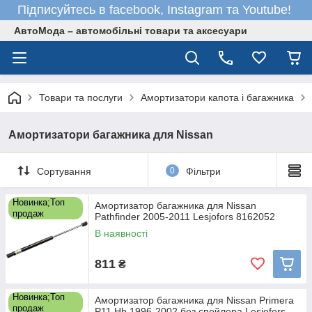
Підписуйтесь в facebook, Instagram та Youtube!
АвтоМода – автомобільні товари та аксесуари
Товари та послуги
Амортизатори капота і багажника
Амортизатори багажника для Nissan
Сортування
0
Фільтри
Новинка;Топ
Амортизатор багажника для Nissan
продаж
Pathfinder 2005-2011 Lesjofors 8162052
В наявності
811
₴
Новинка;Топ
Амортизатор багажника для Nissan Primera
продаж
P11 Hb 1996-2002 без спойлера Lesjofors