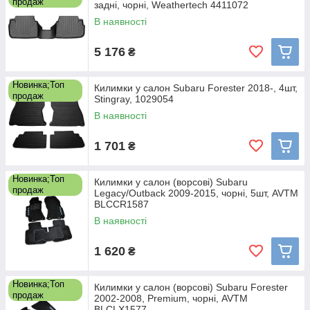
продаж
задні, чорні, Weathertech 4411072
В наявності
5 176
₴
Новинка;Топ
Килимки у салон Subaru Forester 2018-, 4шт,
продаж
Stingray, 1029054
В наявності
1 701
₴
Новинка;Топ
Килимки у салон (ворсові) Subaru
продаж
Legacy/Outback 2009-2015, чорні, 5шт, AVTM
BLCCR1587
В наявності
1 620
₴
Новинка;Топ
Килимки у салон (ворсові) Subaru Forester
продаж
2002-2008, Premium, чорні, AVTM
BLCLX1577