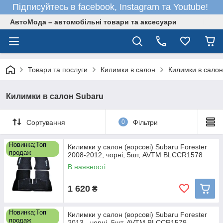
Підписуйтесь в facebook, Instagram та Youtube!
АвтоМода – автомобільні товари та аксесуари
Товари та послуги
Килимки в салон
Килимки в салон
Килимки в салон Subaru
Сортування
0
Фільтри
Новинка;Топ
Килимки у салон (ворсові) Subaru Forester
продаж
2008-2012, чорні, 5шт, AVTM BLCCR1578
В наявності
1 620
₴
Новинка;Топ
Килимки у салон (ворсові) Subaru Forester
продаж
2013-, чорні, 5шт, AVTM BLCCR1579