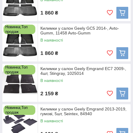
1 860
₴
Новинка;Топ
Килимки у салон Geely GC5 2014-, Avto-
продаж
Gumm, 11458 Avto-Gumm
В наявності
1 860
₴
Новинка;Топ
Килимки у салон Geely Emgrand EC7 2009-,
продаж
4шт, Stingray, 1025014
В наявності
2 159
₴
Новинка;Топ
Килимки у салон Geely Emgrand 2013-2019,
продаж
гумові, 5шт, Seintex, 84940
В наявності