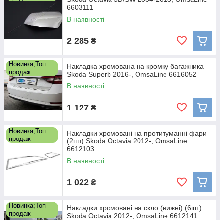
6603111
В наявності
2 285
₴
Новинка;Топ
Накладка хромована на кромку багажника
продаж
Skoda Superb 2016-, OmsaLine 6616052
В наявності
1 127
₴
Новинка;Топ
Накладки хромовані на протитуманні фари
продаж
(2шт) Skoda Octavia 2012-, OmsaLine
6612103
В наявності
1 022
₴
Новинка;Топ
Накладки хромовані на скло (нижні) (6шт)
продаж
Skoda Octavia 2012-, OmsaLine 6612141