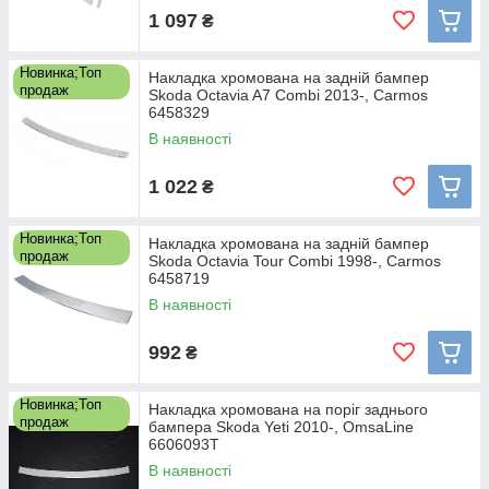
1 097
₴
Новинка;Топ
Накладка хромована на задній бампер
продаж
Skoda Octavia A7 Combi 2013-, Carmos
6458329
В наявності
1 022
₴
Новинка;Топ
Накладка хромована на задній бампер
продаж
Skoda Octavia Tour Combi 1998-, Carmos
6458719
В наявності
992
₴
Новинка;Топ
Накладка хромована на поріг заднього
продаж
бампера Skoda Yeti 2010-, OmsaLine
6606093T
В наявності