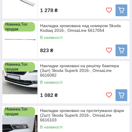
1 278
₴
Новинка;Топ
Накладка хромована над номером Skoda
продаж
Kodiaq 2016-, OmsaLine 6617054
В наявності
823
₴
Новинка;Топ
Накладки хромовані на решітку бампера
продаж
(3шт) Skoda Superb 2016-, OmsaLine
6616082
В наявності
1 082
₴
Новинка;Топ
Накладки хромовані на протитуманні фари
продаж
(2шт) Skoda Superb 2016-, OmsaLine
6616103
В наявності