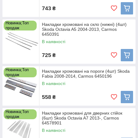
743
₴
Новинка;Топ
Накладки хромовані на скло (нижні) (4шт)
продаж
Skoda Octavia A5 2004-2013, Carmos
6450391
В наявності
725
₴
Новинка;Топ
Накладки хромовані на пороги (4шт) Skoda
продаж
Fabia 2008-2014, Carmos 6450196
В наявності
558
₴
Новинка;Топ
Накладки хромовані для дверних стійок
продаж
(6шт) Skoda Octavia A7 2013-, Carmos
64578901
В наявності