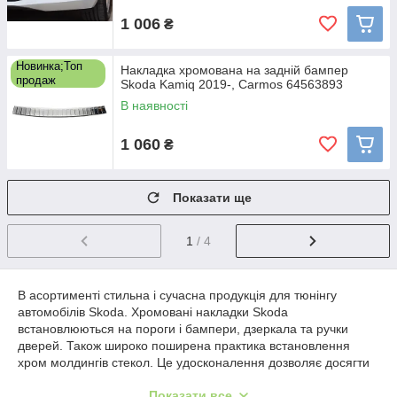
1 006
₴
Новинка;Топ
Накладка хромована на задній бампер
продаж
Skoda Kamiq 2019-, Carmos 64563893
В наявності
1 060
₴
Показати ще
1
/ 4
В асортименті стильна і сучасна продукція для тюнінгу
автомобілів Skoda. Хромовані накладки Skoda
встановлюються на пороги і бампери, дзеркала та ручки
дверей. Також широко поширена практика встановлення
хром молдингів стекол. Це удосконалення дозволяє досягти
декількох цілей одночасно. Вартість такого тюнінга буде
Показати все
мінімальною, а результат — винятково ефектним.