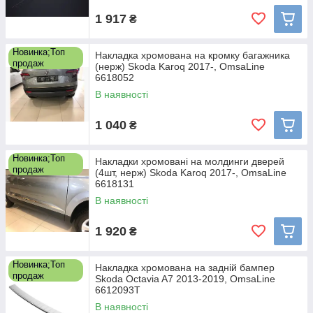
1 917
₴
Новинка;Топ
Накладка хромована на кромку багажника
продаж
(нерж) Skoda Karoq 2017-, OmsaLine
6618052
В наявності
1 040
₴
Новинка;Топ
Накладки хромовані на молдинги дверей
продаж
(4шт, нерж) Skoda Karoq 2017-, OmsaLine
6618131
В наявності
1 920
₴
Новинка;Топ
Накладка хромована на задній бампер
продаж
Skoda Octavia A7 2013-2019, OmsaLine
6612093T
В наявності