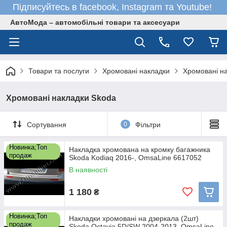
Підписуйтесь в facebook, Instagram та Youtube!
АвтоМода – автомобільні товари та аксесуари
Товари та послуги
Хромовані накладки
Хромовані н
Хромовані накладки Skoda
Сортування
0
Фільтри
Новинка;Топ
Накладка хромована на кромку багажника
продаж
Skoda Kodiaq 2016-, OmsaLine 6617052
В наявності
1 180
₴
Новинка;Топ
Накладки хромовані на дзеркала (2шт)
продаж
Skoda Octavia 5D/SW 2004-2013, OmsaLine