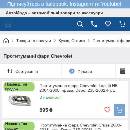
Підписуйтесь в facebook, Instagram та Youtube!
АвтоМода – автомобільні товари та аксесуари
Товари та послуги
Кузов, Оптика
Протитуманні фар
Протитуманні фари Chevrolet
Сортування
0
Фільтри
Новинка;Топ
Протитуманна фара Chevrolet Lacetti HB
продаж
2004-2008, права, Depo, 235-2002R-UE
В наявності
895
₴
Новинка;Топ
Протитуманна фара Chevrolet Cruze 2009-
продаж
2013, ліва, Depo, 235-2006L-UQ