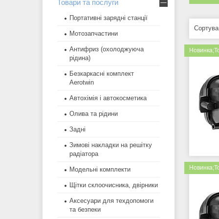
Товари та послуги
Портативні зарядні станції
Мотозапчастини
Антифриз (охолоджуюча
Новинка;Т
рідина)
Безкаркасні комплект
Aerotwin
Автохімія і автокосметика
Олива та рідини
Задні
Зимові накладки на решітку
радіатора
Новинка;Т
Модельні комплекти
Щітки склоочисника, двірники
Аксесуари для техдопомоги
та безпеки