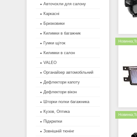
Авточохли для салону
Каркасні
Бризковики
Килимки в багажник
Новинка;Т
Гумки щіток
Килимки в салон
VALEO
Органайзер автомобільний
Дефлектори капоту
Дефлектори вікон
Шторки полки багажника
Кузов, Оптика
Новинка;Т
Підкрилки
Зовнішній тюнінг