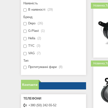
Наявність
Новинка;Т
В наявності
29
Бренд
Depo
26
G-Plast
1
Hella
2
TYC
3
VAG
7
Тип
Новинка;Т
Протитуманні фари
8
Контакти
+380 (50) 242-55-52