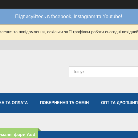
Підписуйтесь в facebook, Instagram та Youtube!
лення та повідомлення, оскільки за її графіком роботи сьогодні вихідни
КА ТА ОПЛАТА
ПОВЕРНЕННЯ ТА ОБМІН
ОПТ ТА ДРОПШИП
манні фари Audi