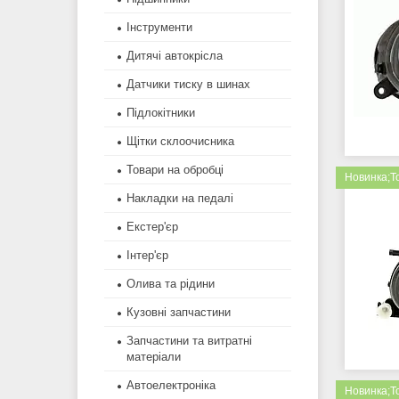
Інструменти
Дитячі автокрісла
Датчики тиску в шинах
Підлокітники
Щітки склоочисника
Товари на обробці
Новинка;Т
Накладки на педалі
Екстер'єр
Інтер'єр
Олива та рідини
Кузовні запчастини
Запчастини та витратні
матеріали
Автоелектроніка
Новинка;Т