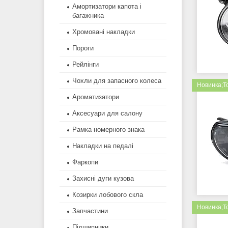
Амортизатори капота і
багажника
Хромовані накладки
Пороги
Рейлінги
Чохли для запасного колеса
Новинка;Т
Ароматизатори
Аксесуари для салону
Рамка номерного знака
Накладки на педалі
Фаркопи
Захисні дуги кузова
Козирки лобового скла
Новинка;Т
Запчастини
Підшипники