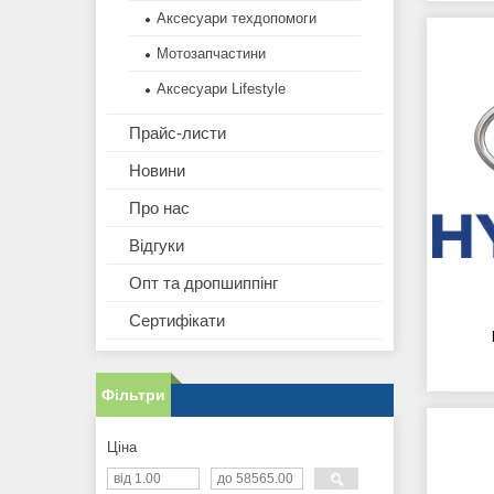
Аксесуари техдопомоги
Мотозапчастини
Аксесуари Lifestyle
Прайс-листи
Новини
Про нас
Відгуки
Опт та дропшиппінг
Сертифікати
Фільтри
Ціна