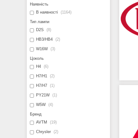
Наявність
В наявності
1164
Тип лампи
D2S
8
HB3/HB4
2
W16W
3
Цоколь
H4
6
H7/H1
2
H7/H7
1
PY21W
1
W5W
4
Бренд
AVTM
19
Chrysler
2