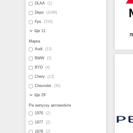
DLAA
1
Depo
1648
Fps
318
Ще 11
П
Марка
Audi
13
BMW
3
BYD
4
Chery
13
Chevrolet
35
Ще 29
Рік випуску автомобіля
1976
2
1977
2
1978
2