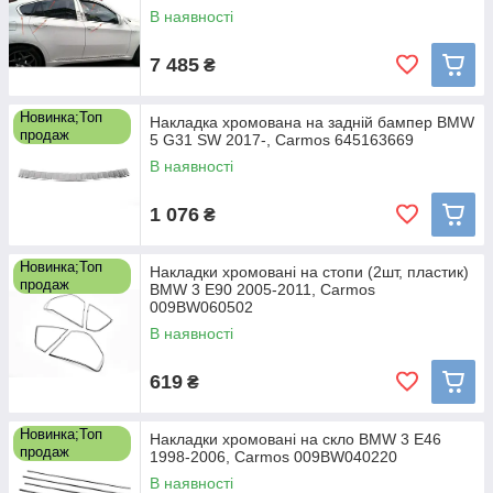
В наявності
7 485
₴
Новинка;Топ
Накладка хромована на задній бампер BMW
продаж
5 G31 SW 2017-, Carmos 645163669
В наявності
1 076
₴
Новинка;Топ
Накладки хромовані на стопи (2шт, пластик)
продаж
BMW 3 E90 2005-2011, Carmos
009BW060502
В наявності
619
₴
Новинка;Топ
Накладки хромовані на скло BMW 3 E46
продаж
1998-2006, Carmos 009BW040220
В наявності