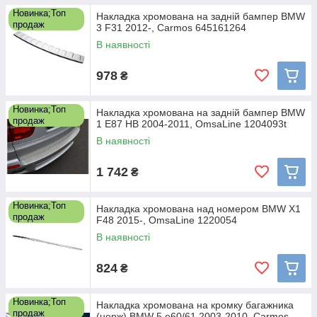
Новинка;Топ
Накладка хромована на задній бампер BMW
продаж
3 F31 2012-, Carmos 645161264
В наявності
978
₴
Новинка;Топ
Накладка хромована на задній бампер BMW
продаж
1 E87 HB 2004-2011, OmsaLine 1204093t
В наявності
1 742
₴
Новинка;Топ
Накладка хромована над номером BMW X1
продаж
F48 2015-, OmsaLine 1220054
В наявності
824
₴
Новинка;Топ
Накладка хромована на кромку багажника
продаж
(нерж) BMW 5 е60/61 2003-2010, Carmos