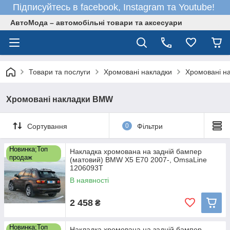
Підписуйтесь в facebook, Instagram та Youtube!
АвтоМода – автомобільні товари та аксесуари
Товари та послуги
Хромовані накладки
Хромовані н
Хромовані накладки BMW
Сортування
0
Фільтри
Новинка;Топ
Накладка хромована на задній бампер
продаж
(матовий) BMW X5 E70 2007-, OmsaLine
1206093T
В наявності
2 458
₴
Новинка;Топ
Накладка хромована на задній бампер