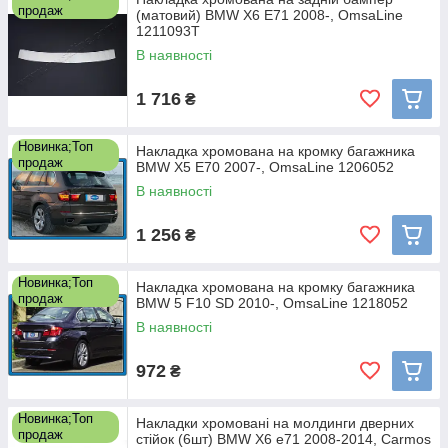
продаж
(матовий) BMW X6 E71 2008-, OmsaLine
1211093T
В наявності
1 716
₴
Новинка;Топ
Накладка хромована на кромку багажника
продаж
BMW X5 E70 2007-, OmsaLine 1206052
В наявності
1 256
₴
Новинка;Топ
Накладка хромована на кромку багажника
продаж
BMW 5 F10 SD 2010-, OmsaLine 1218052
В наявності
972
₴
Новинка;Топ
Накладки хромовані на молдинги дверних
продаж
стійок (6шт) BMW X6 e71 2008-2014, Carmos