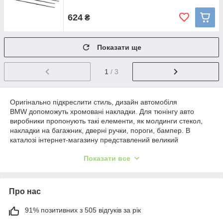
624
₴
Показати ще
1
/ 3
Оригінально підкреслити стиль, дизайн автомобіля
BMW допоможуть хромовані накладки. Для тюнінгу авто
виробники пропонують такі елементи, як молдинги стекол,
накладки на багажник, дверні ручки, пороги, бампер. В
каталозі інтернет-магазину представлений великий
асортимент комплектуючих даної категорії, придбати які
Показати все
можна дуже недорого.
Основу асортименту становить продукція таких брендів, як
Carmos, Omsa Line. Виробники пропонують товари для
Про нас
тюнінгу моделей 3-Series, X1, X3, X5,
X6. Хромовані накладки гармонійно доповнять дизайн авто,
підкресливши індивідуальний стиль.
91% позитивних з 505 відгуків за рік