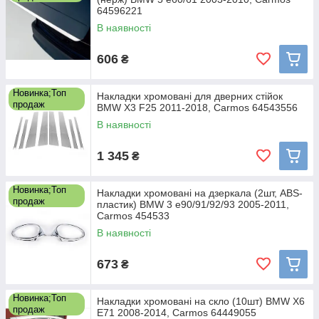
64596221
В наявності
606
₴
Новинка;Топ
Накладки хромовані для дверних стійок
продаж
BMW X3 F25 2011-2018, Carmos 64543556
В наявності
1 345
₴
Новинка;Топ
Накладки хромовані на дзеркала (2шт, ABS-
продаж
пластик) BMW 3 e90/91/92/93 2005-2011,
Carmos 454533
В наявності
673
₴
Новинка;Топ
Накладки хромовані на скло (10шт) BMW X6
продаж
E71 2008-2014, Carmos 64449055