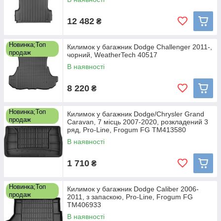
12 482
₴
Новинка;Топ
Килимок у багажник Dodge Challenger 2011-,
продаж
чорний, WeatherTech 40517
В наявності
8 220
₴
Новинка;Топ
Килимок у багажник Dodge/Chrysler Grand
продаж
Caravan, 7 місць 2007-2020, розкладений 3
ряд, Pro-Line, Frogum FG TM413580
В наявності
1 710
₴
Новинка;Топ
Килимок у багажник Dodge Caliber 2006-
продаж
2011, з запаскою, Pro-Line, Frogum FG
TM406933
В наявності