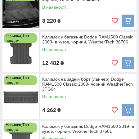
В наявності
8 220
₴
Новинка;Топ
Килимок у багажник Dodge RAM1500 Classic
продаж
2009- в кузов, чорний, WeatherTech 36706
В наявності
12 482
₴
Новинка;Топ
Килимок на задній борт (лайнер) Dodge
продаж
RAM1500 Classic 2009- чорний WeatherTech
3TG04
В наявності
4 262
₴
Новинка;Топ
Килимок у багажник Dodge RAM1500 2019- в
продаж
кузов, чорний, WeatherTech 37601
В наявності