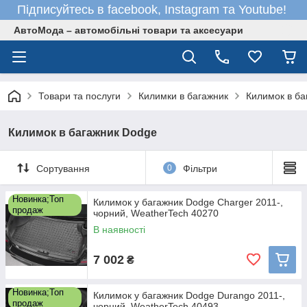
Підписуйтесь в facebook, Instagram та Youtube!
АвтоМода – автомобільні товари та аксесуари
Товари та послуги
Килимки в багажник
Килимок в ба
Килимок в багажник Dodge
Сортування
0
Фільтри
Новинка;Топ
Килимок у багажник Dodge Charger 2011-,
продаж
чорний, WeatherTech 40270
В наявності
7 002
₴
Новинка;Топ
Килимок у багажник Dodge Durango 2011-,
продаж
чорний, WeatherTech 40493