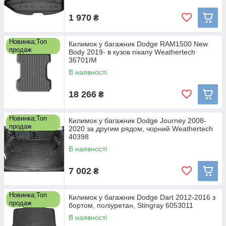
1 970
₴
Новинка;Топ
Килимок у багажник Dodge RAM1500 New
продаж
Body 2019- в кузов пікапу Weathertech
36701IM
В наявності
18 266
₴
Новинка;Топ
Килимок у багажник Dodge Journey 2008-
продаж
2020 за другим рядом, чорний Weathertech
40398
В наявності
7 002
₴
Новинка;Топ
Килимок у багажник Dodge Dart 2012-2016 з
продаж
бортом, поліуретан, Stingray 6053011
В наявності