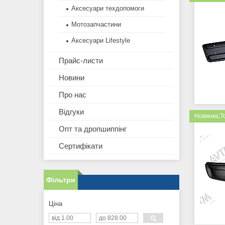
Аксесуари техдопомоги
Мотозапчастини
Аксесуари Lifestyle
Прайс-листи
Новини
Про нас
Відгуки
Новинка;Т
Опт та дропшиппінг
Сертифікати
Фільтри
Ціна