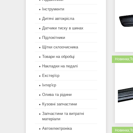
Інструменти
Дитячі автокрісла
Датчики тиску в шинах
Підлокітники
Щітки склоочисника
Товари на обробці
Новинка;Т
Накладки на педалі
Екстер'єр
Інтер'єр
Олива та рідини
Кузовні запчастини
Запчастини та витратні
матеріали
Автоелектроніка
Новинка;Т