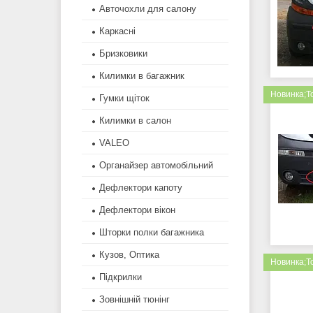
Авточохли для салону
Каркасні
Бризковики
Килимки в багажник
Новинка;Т
Гумки щіток
Килимки в салон
VALEO
Органайзер автомобільний
Дефлектори капоту
Дефлектори вікон
Шторки полки багажника
Кузов, Оптика
Новинка;Т
Підкрилки
Зовнішній тюнінг