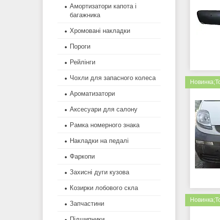
Амортизатори капота і
багажника
Хромовані накладки
Пороги
Рейлінги
Чохли для запасного колеса
Новинка;Т
Ароматизатори
Аксесуари для салону
Рамка номерного знака
Накладки на педалі
Фаркопи
Захисні дуги кузова
Козирки лобового скла
Новинка;Т
Запчастини
Підшипники