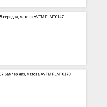
015 середня, матова AVTM FLMT0147
007 бампер низ, матова AVTM FLMT0170